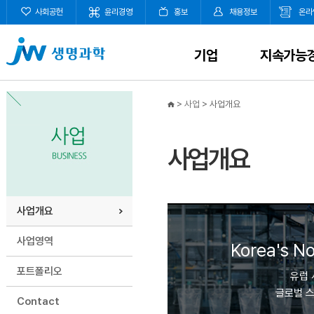
사회공헌
윤리경영
홍보
채용정보
온라
기업
지속가능
>
사업
>
사업개요
사업개요
사업개요
사업영역
Korea's No
포트폴리오
유럽 
글로벌 
Contact