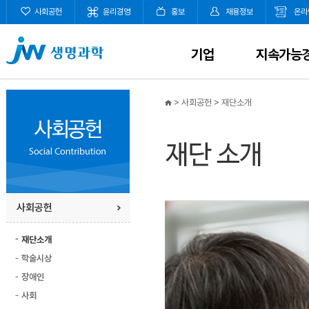
사회공헌
윤리경영
홍보
채용정보
온라
기업
지속가능
>
사회공헌
>
재단소개
사회공헌
재단소개
학술시상
장애인
사회