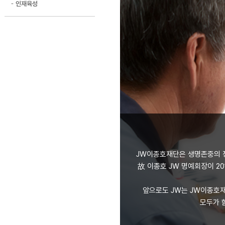
인재육성
JW이종호재단은 생명존중의 
故 이종호 JW 명예회장이 2
앞으로도 JW는 JW이종호재
모두가 